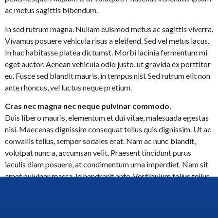
ac metus sagittis bibendum.
In sed rutrum magna. Nullam euismod metus ac sagittis viverra.
Vivamus posuere vehicula risus a eleifend. Sed vel metus lacus.
In hac habitasse platea dictumst. Morbi lacinia fermentum mi
eget auctor. Aenean vehicula odio justo, ut gravida ex porttitor
eu. Fusce sed blandit mauris, in tempus nisl. Sed rutrum elit non
ante rhoncus, vel luctus neque pretium.
Cras nec magna nec neque pulvinar commodo.
Duis libero mauris, elementum et dui vitae, malesuada egestas
nisi. Maecenas dignissim consequat tellus quis dignissim. Ut ac
convallis tellus, semper sodales erat. Nam ac nunc blandit,
volutpat nunc a, accumsan velit. Praesent tincidunt purus
iaculis diam posuere, at condimentum urna imperdiet. Nam sit
amet pulvinar massa, id hendrerit ante. Vestibulum tellus tellus,
eleifend nec placerat tempus, tincidunt at orci. Morbi mollis,
justo aliquam venenatis euismod, diam ante sollicitudin lacus,
ac fermentum sapien velit quis magna. Integer rutrum lacinia